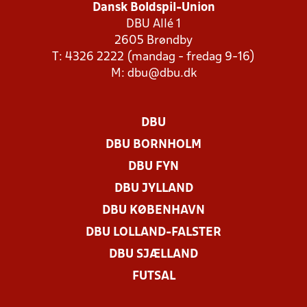
Dansk Boldspil-Union
DBU Allé 1
2605 Brøndby
T: 4326 2222 (mandag - fredag 9-16)
M:
dbu@dbu.dk
DBU
DBU BORNHOLM
DBU FYN
DBU JYLLAND
DBU KØBENHAVN
DBU LOLLAND-FALSTER
DBU SJÆLLAND
FUTSAL