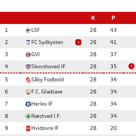
K
P
1
LSF
28
43
2
FC Sydkysten
28
41
i
3
GVI
28
37
4
Skovshoved IF
28
35
!
5
Såby Fodbold
28
34
6
F.C. Gladsaxe
28
34
7
Herlev IF
28
34
8
Næstved I.F.
28
34
9
Hvidovre IF
28
20