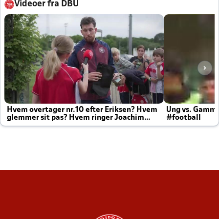
Videoer fra DBU
Hvem overtager nr.10 efter Eriksen? Hvem
Ung vs. Gamm
glemmer sit pas? Hvem ringer Joachim
#football
altid til efter kampe?