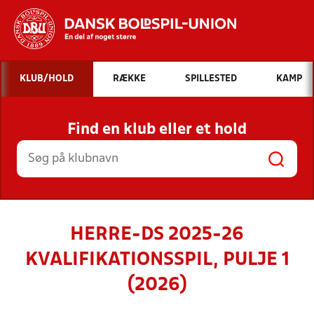
Hvad vil du søge efter?
KLUB/HOLD
RÆKKE
SPILLESTED
KAMP
INDHOLD OG NYHEDER
Find en klub eller et hold
STILLINGER, RESULTATER, KLUBBER OG
HOLD
HERRE-DS 2025-26
KVALIFIKATIONSSPIL, PULJE 1
(2026)