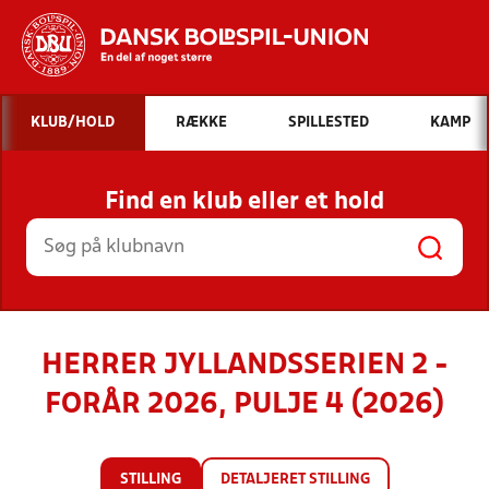
Hvad vil du søge efter?
KLUB/HOLD
RÆKKE
SPILLESTED
KAMP
INDHOLD OG NYHEDER
Find en klub eller et hold
STILLINGER, RESULTATER, KLUBBER OG
HOLD
HERRER JYLLANDSSERIEN 2 -
FORÅR 2026, PULJE 4 (2026)
STILLING
DETALJERET STILLING