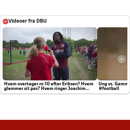
Videoer fra DBU
Hvem overtager nr.10 efter Eriksen? Hvem
Ung vs. Gamm
glemmer sit pas? Hvem ringer Joachim
#football
altid til efter kampe?