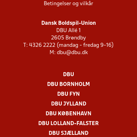
Betingelser og vilkår
Dansk Boldspil-Union
DBU Allé 1
2605 Brøndby
T: 4326 2222 (mandag - fredag 9-16)
M:
dbu@dbu.dk
DBU
DBU BORNHOLM
DBU FYN
DBU JYLLAND
DBU KØBENHAVN
DBU LOLLAND-FALSTER
DBU SJÆLLAND