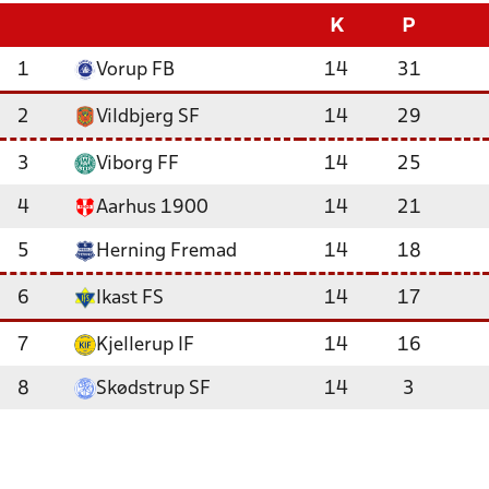
K
P
1
Vorup FB
14
31
2
Vildbjerg SF
14
29
3
Viborg FF
14
25
4
Aarhus 1900
14
21
5
Herning Fremad
14
18
6
Ikast FS
14
17
7
Kjellerup IF
14
16
8
Skødstrup SF
14
3