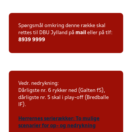
Spørgsmål omkring denne række skal
rettes til DBU Jylland på
mail
eller på tlf:
8939 9999
Vedr. nedrykning:
Dårligste nr. 6 rykker ned (Galten fS),
dårligste nr. 5 skal i play-off (Bredballe
IF).
Herrernes serierækker: To mulige
scenarier for op- og nedrykning