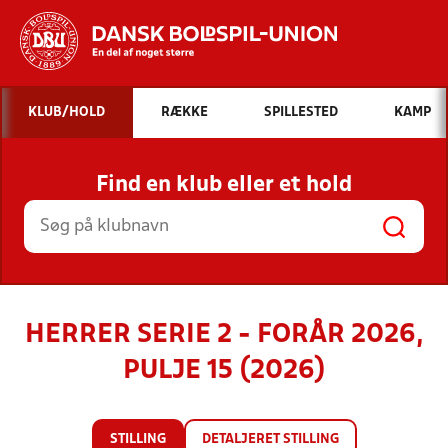
Hvad vil du søge efter?
KLUB/HOLD
RÆKKE
SPILLESTED
KAMP
INDHOLD OG NYHEDER
Find en klub eller et hold
STILLINGER, RESULTATER, KLUBBER OG
HOLD
HERRER SERIE 2 - FORÅR 2026,
PULJE 15 (2026)
STILLING
DETALJERET STILLING