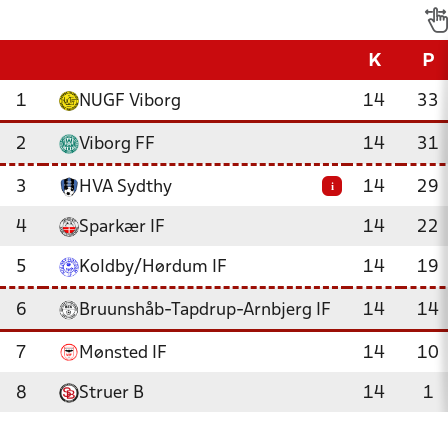
K
P
1
NUGF Viborg
14
33
2
Viborg FF
14
31
3
HVA Sydthy
14
29
i
4
Sparkær IF
14
22
5
Koldby/Hørdum IF
14
19
6
Bruunshåb-Tapdrup-Arnbjerg IF
14
14
7
Mønsted IF
14
10
8
Struer B
14
1