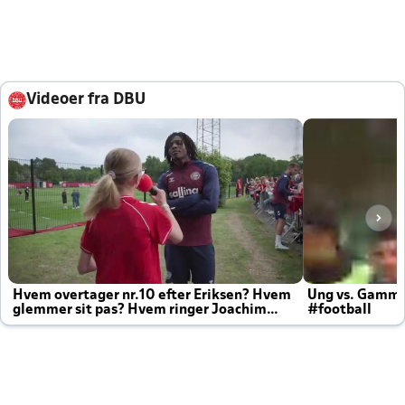
Videoer fra DBU
Hvem overtager nr.10 efter Eriksen? Hvem
Ung vs. Gamm
glemmer sit pas? Hvem ringer Joachim
#football
altid til efter kampe?