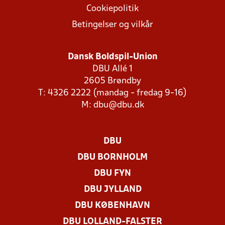
Cookiepolitik
Betingelser og vilkår
Dansk Boldspil-Union
DBU Allé 1
2605 Brøndby
T: 4326 2222 (mandag - fredag 9-16)
M:
dbu@dbu.dk
DBU
DBU BORNHOLM
DBU FYN
DBU JYLLAND
DBU KØBENHAVN
DBU LOLLAND-FALSTER