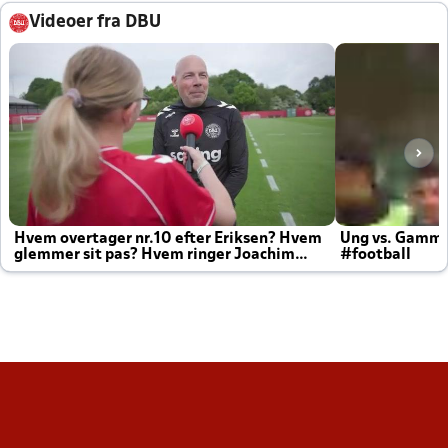
Videoer fra DBU
Hvem overtager nr.10 efter Eriksen? Hvem
Ung vs. Gamm
glemmer sit pas? Hvem ringer Joachim
#football
altid til efter kampe?