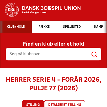
Hvad vil du søge efter?
KLUB/HOLD
RÆKKE
SPILLESTED
KAMP
INDHOLD OG NYHEDER
Find en klub eller et hold
STILLINGER, RESULTATER, KLUBBER OG
HOLD
HERRER SERIE 4 - FORÅR 2026,
PULJE 77 (2026)
STILLING
DETALJERET STILLING