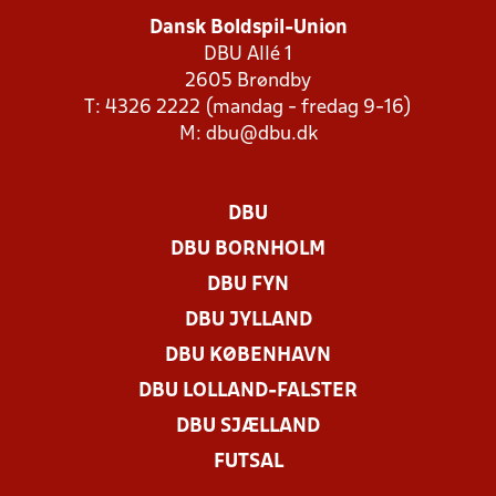
Dansk Boldspil-Union
DBU Allé 1
2605 Brøndby
T: 4326 2222 (mandag - fredag 9-16)
M:
dbu@dbu.dk
DBU
DBU BORNHOLM
DBU FYN
DBU JYLLAND
DBU KØBENHAVN
DBU LOLLAND-FALSTER
DBU SJÆLLAND
FUTSAL