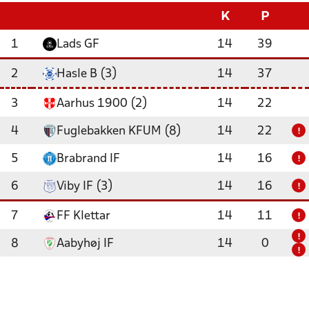
K
P
1
Lads GF
14
39
2
Hasle B (3)
14
37
3
Aarhus 1900 (2)
14
22
4
Fuglebakken KFUM (8)
14
22
!
5
Brabrand IF
14
16
!
6
Viby IF (3)
14
16
!
7
FF Klettar
14
11
!
!
8
Aabyhøj IF
14
0
!