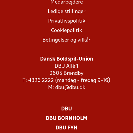
Medarbejdere
Ledige stillinger
Privatlivspolitik
Cookiepolitik
Betingelser og vilkår
Dansk Boldspil-Union
DBU Allé 1
2605 Brøndby
T: 4326 2222 (mandag - fredag 9-16)
M:
dbu@dbu.dk
DBU
DBU BORNHOLM
DBU FYN