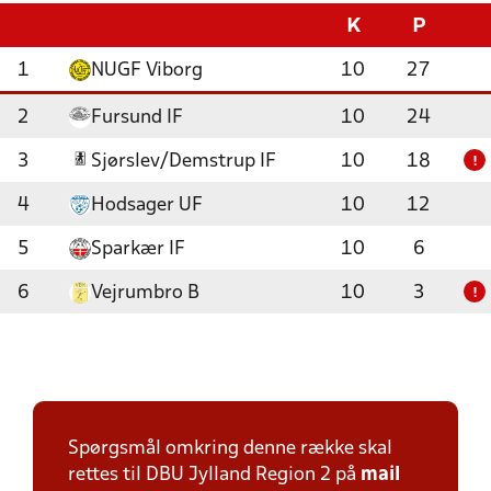
K
P
1
NUGF Viborg
10
27
2
Fursund IF
10
24
3
Sjørslev/Demstrup IF
10
18
!
4
Hodsager UF
10
12
5
Sparkær IF
10
6
6
Vejrumbro B
10
3
!
Spørgsmål omkring denne række skal
rettes til DBU Jylland Region 2 på
mail