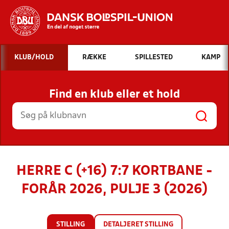
Hvad vil du søge efter?
KLUB/HOLD
RÆKKE
SPILLESTED
KAMP
INDHOLD OG NYHEDER
Find en klub eller et hold
STILLINGER, RESULTATER, KLUBBER OG
HOLD
HERRE C (+16) 7:7 KORTBANE -
FORÅR 2026, PULJE 3 (2026)
STILLING
DETALJERET STILLING