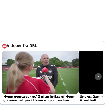
Videoer fra DBU
Hvem overtager nr.10 efter Eriksen? Hvem
Ung vs. Gamm
glemmer sit pas? Hvem ringer Joachim
#football
altid til efter kampe?