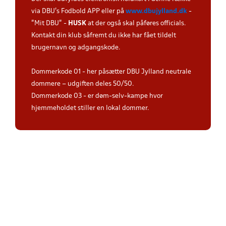
via DBU's Fodbold APP eller på
www.dbujylland.dk
-
"Mit DBU" -
HUSK
at der også skal påføres officials.
Kontakt din klub såfremt du ikke har fået tildelt
brugernavn og adgangskode.
Dommerkode 01 - her påsætter DBU Jylland neutrale
dommere – udgiften deles 50/50.
Dommerkode 03 - er døm-selv-kampe hvor
hjemmeholdet stiller en lokal dommer.