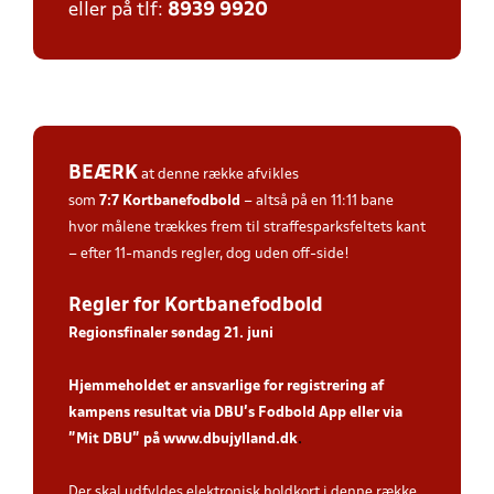
eller på tlf:
8939 9920
BEÆRK
at denne række afvikles
som
7:7
Kortbanefodbold
– altså på en 11:11 bane
hvor målene trækkes frem til straffesparksfeltets kant
– efter 11-mands regler, dog uden off-side!
Regler for Kortbanefodbold
Regionsfinaler søndag 21. juni
Hjemmeholdet er ansvarlige for registrering af
kampens resultat via DBU’s Fodbold App eller via
”Mit DBU” på
www.dbujylland.dk
.
Der skal udfyldes elektronisk holdkort i denne række