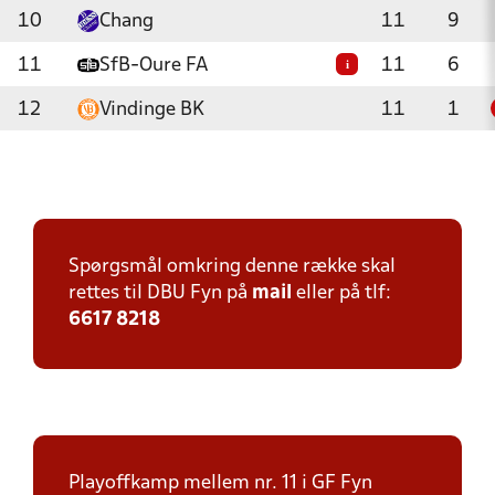
10
Chang
11
9
11
SfB-Oure FA
11
6
i
12
Vindinge BK
11
1
Spørgsmål omkring denne række skal
rettes til DBU Fyn på
mail
eller på tlf:
6617 8218
Playoffkamp mellem nr. 11 i GF Fyn