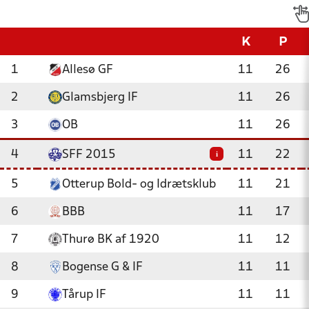
K
P
1
Allesø GF
11
26
2
Glamsbjerg IF
11
26
3
OB
11
26
4
SFF 2015
11
22
i
5
Otterup Bold- og Idrætsklub
11
21
6
BBB
11
17
7
Thurø BK af 1920
11
12
8
Bogense G & IF
11
11
9
Tårup IF
11
11