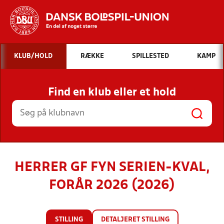
Hvad vil du søge efter?
KLUB/HOLD
RÆKKE
SPILLESTED
KAMP
INDHOLD OG NYHEDER
Find en klub eller et hold
STILLINGER, RESULTATER, KLUBBER OG
HOLD
HERRER GF FYN SERIEN-KVAL,
FORÅR 2026 (2026)
STILLING
DETALJERET STILLING