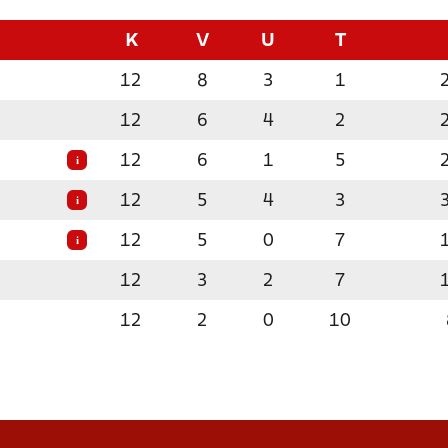
K
V
U
T
12
8
3
1
12
6
4
2
12
6
1
5
i
12
5
4
3
i
12
5
0
7
i
12
3
2
7
12
2
0
10