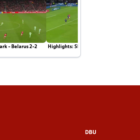
rk - Belarus 2-2
Highlights: Skotland - Danmark 4-2
J
E
DBU