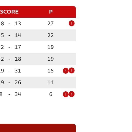
SCORE
P
28
-
13
27
!
25
-
14
22
22
-
17
19
32
-
18
19
19
-
31
15
!
!
19
-
26
11
8
-
34
6
!
!