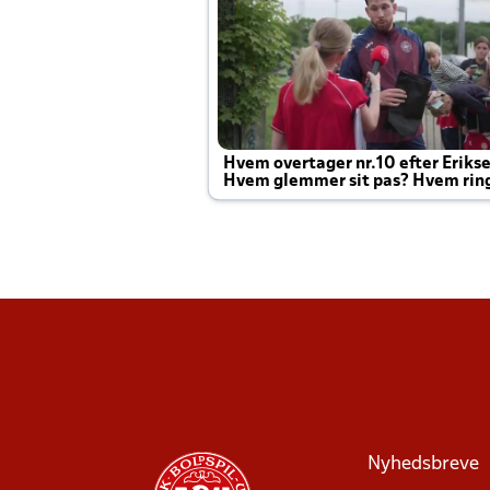
Hvem overtager nr.10 efter Eriks
Hvem glemmer sit pas? Hvem rin
Joachim altid til efter kampe?
Nyhedsbreve