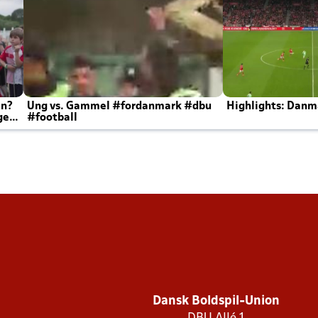
en?
Ung vs. Gammel #fordanmark #dbu
Highlights: Danma
ger
#football
Dansk Boldspil-Union