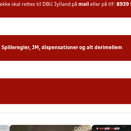
ke skal rettes til DBU Jylland på
mail
eller på tlf:
8939
: Spilleregler, JM, dispensationer og alt derimellem
:11
00:19