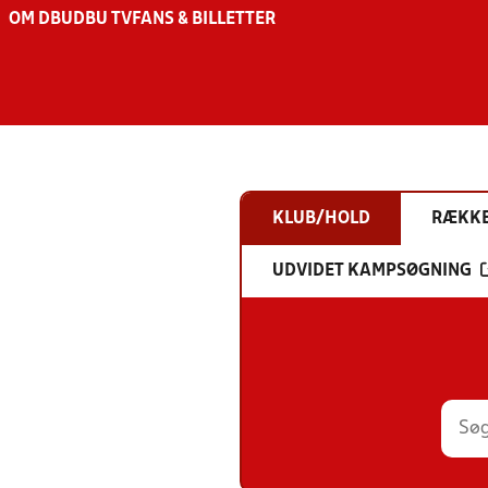
OM DBU
DBU TV
FANS & BILLETTER
KLUB/HOLD
RÆKK
UDVIDET KAMPSØGNING