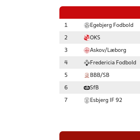
1
Egebjerg Fodbold
2
OKS
3
Askov/Læborg
4
Fredericia Fodbold
5
BBB/SB
6
SfB
7
Esbjerg IF 92