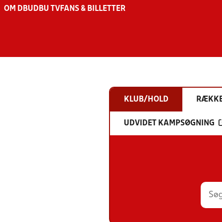
OM DBU
DBU TV
FANS & BILLETTER
KLUB/HOLD
RÆKK
UDVIDET KAMPSØGNING