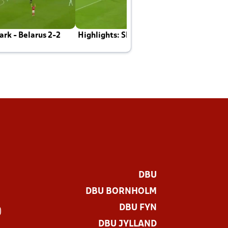
rk - Belarus 2-2
Highlights: Skotland - Danmark 4-2
J
E
DBU
DBU BORNHOLM
DBU FYN
)
DBU JYLLAND