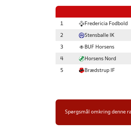
1
Fredericia Fodbold
2
Stensballe IK
3
BUF Horsens
4
Horsens Nord
5
Brædstrup IF
Spørgsmål omkring denne ræk