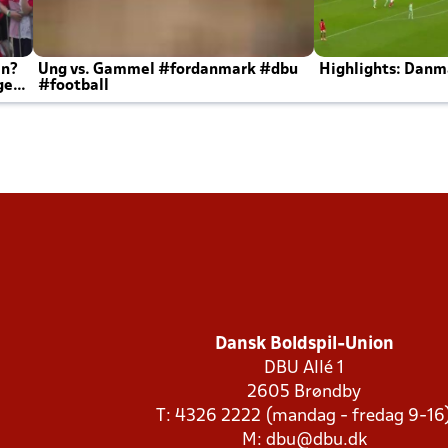
en?
Ung vs. Gammel #fordanmark #dbu
Highlights: Danma
ger
#football
Dansk Boldspil-Union
DBU Allé 1
2605 Brøndby
T: 4326 2222 (mandag - fredag 9-16
M:
dbu@dbu.dk