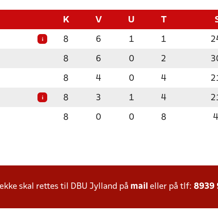
K
V
U
T
8
6
1
1
2
i
8
6
0
2
3
8
4
0
4
2
8
3
1
4
2
i
8
0
0
8
ke skal rettes til DBU Jylland på
mail
eller på tlf:
8939