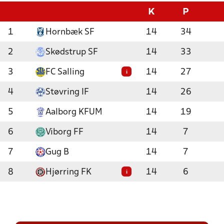
K
P
1
Hornbæk SF
14
34
2
Skødstrup SF
14
33
3
FC Salling
14
27
i
4
Støvring IF
14
26
5
Aalborg KFUM
14
19
6
Viborg FF
14
7
7
Gug B
14
7
8
Hjørring FK
14
6
i