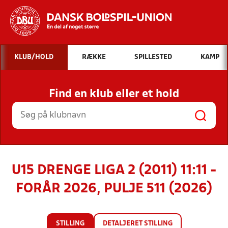
Hvad vil du søge efter?
KLUB/HOLD
RÆKKE
SPILLESTED
KAMP
INDHOLD OG NYHEDER
Find en klub eller et hold
STILLINGER, RESULTATER, KLUBBER OG
HOLD
U15 DRENGE LIGA 2 (2011) 11:11 -
FORÅR 2026, PULJE 511 (2026)
STILLING
DETALJERET STILLING