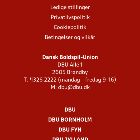
Ledige stillinger
Privatlivspolitik
Cookiepolitik
Betingelser og vilkår
Dansk Boldspil-Union
DBU Allé 1
2605 Brøndby
T: 4326 2222 (mandag - fredag 9-16)
M:
dbu@dbu.dk
DBU
DBU BORNHOLM
DBU FYN