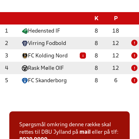
K
P
1
Hedensted IF
8
18
2
Virring Fodbold
8
12
!
3
FC Kolding Nord
8
12
i
!
4
Rask Mølle OIF
8
12
!
5
FC Skanderborg
8
6
!
Spørgsmål omkring denne række skal
rettes til DBU Jylland på
mail
eller på tlf: