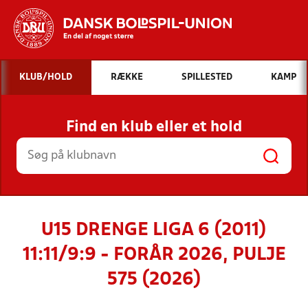
Hvad vil du søge efter?
KLUB/HOLD
RÆKKE
SPILLESTED
KAMP
INDHOLD OG NYHEDER
Find en klub eller et hold
STILLINGER, RESULTATER, KLUBBER OG
HOLD
U15 DRENGE LIGA 6 (2011)
11:11/9:9 - FORÅR 2026, PULJE
575 (2026)