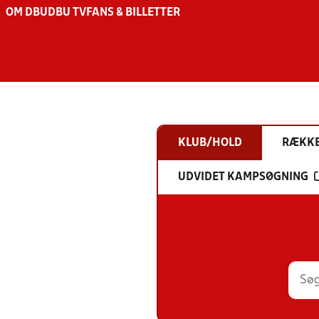
OM DBU
DBU TV
FANS & BILLETTER
KLUB/HOLD
RÆKK
UDVIDET KAMPSØGNING