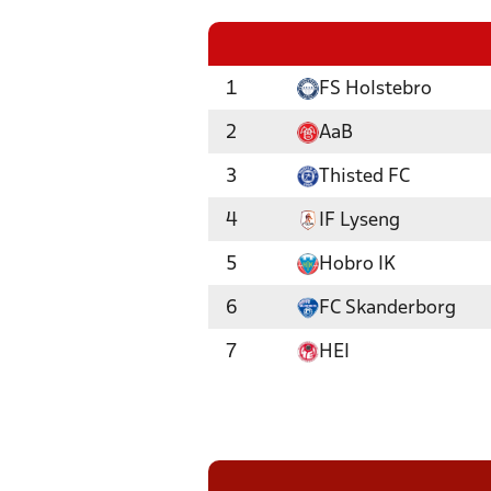
1
FS Holstebro
2
AaB
3
Thisted FC
4
IF Lyseng
5
Hobro IK
6
FC Skanderborg
7
HEI