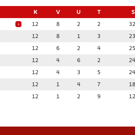
K
V
U
T
12
8
2
2
3
i
12
8
1
3
2
12
6
2
4
2
12
4
6
2
2
12
4
3
5
2
12
1
4
7
1
12
1
2
9
1