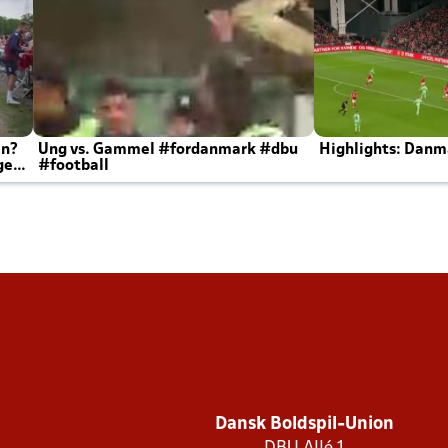
en?
Ung vs. Gammel #fordanmark #dbu
Highlights: Danma
ger
#football
Dansk Boldspil-Union