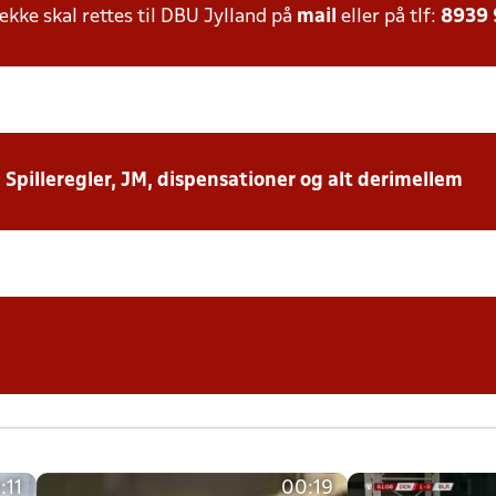
ke skal rettes til DBU Jylland på
mail
eller på tlf:
8939
: Spilleregler, JM, dispensationer og alt derimellem
:11
00:19