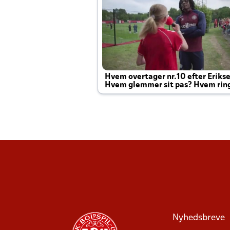
Hvem overtager nr.10 efter Eriks
Hvem glemmer sit pas? Hvem rin
Joachim altid til efter kampe?
Nyhedsbreve