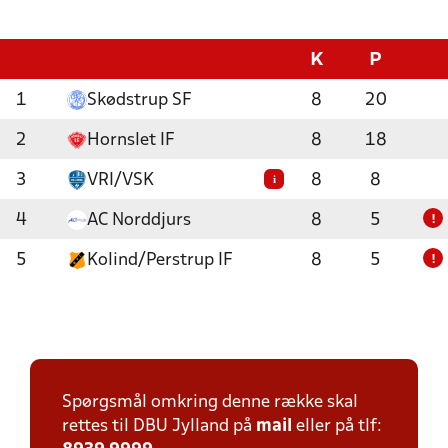
K
P
1
Skødstrup SF
8
20
2
Hornslet IF
8
18
3
VRI/VSK
8
8
i
4
AC Norddjurs
8
5
!
5
Kolind/Perstrup IF
8
5
!
Spørgsmål omkring denne række skal
rettes til DBU Jylland på
mail
eller på tlf: