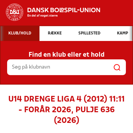
Hvad vil du søge efter?
KLUB/HOLD
RÆKKE
SPILLESTED
KAMP
INDHOLD OG NYHEDER
Find en klub eller et hold
STILLINGER, RESULTATER, KLUBBER OG
HOLD
U14 DRENGE LIGA 4 (2012) 11:11
- FORÅR 2026, PULJE 636
(2026)