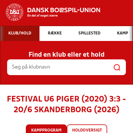
Hvad vil du søge efter?
KLUB/HOLD
RÆKKE
SPILLESTED
KAMP
INDHOLD OG NYHEDER
Find en klub eller et hold
STILLINGER, RESULTATER, KLUBBER OG
HOLD
FESTIVAL U6 PIGER (2020) 3:3 -
20/6 SKANDERBORG (2026)
KAMPPROGRAM
HOLDOVERSIGT