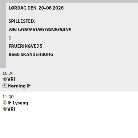
LØRDAG DEN. 20-06 2026
SPILLESTED:
FÆLLEDEN KUNSTGRÆSBANE
1
FRUERINGVEJ 5
8660 SKANDERBORG
10:24
VRI
Hørning IF
11:00
IF Lyseng
VRI