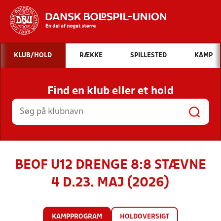
Hvad vil du søge efter?
KLUB/HOLD
RÆKKE
SPILLESTED
KAMP
INDHOLD OG NYHEDER
Find en klub eller et hold
STILLINGER, RESULTATER, KLUBBER OG
HOLD
BEOF U12 DRENGE 8:8 STÆVNE
4 D.23. MAJ (2026)
KAMPPROGRAM
HOLDOVERSIGT