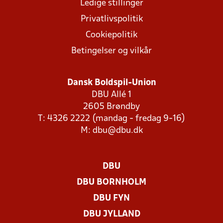
Ledige stillinger
Privatlivspolitik
Cookiepolitik
Betingelser og vilkår
Dansk Boldspil-Union
DBU Allé 1
2605 Brøndby
T: 4326 2222 (mandag - fredag 9-16)
M:
dbu@dbu.dk
DBU
DBU BORNHOLM
DBU FYN
DBU JYLLAND