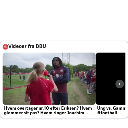
Videoer fra DBU
Hvem overtager nr.10 efter Eriksen? Hvem
Ung vs. Gamm
glemmer sit pas? Hvem ringer Joachim
#football
altid til efter kampe?