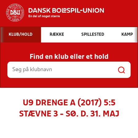
Hvad vil du søge efter?
KLUB/HOLD
RÆKKE
SPILLESTED
KAMP
INDHOLD OG NYHEDER
Find en klub eller et hold
STILLINGER, RESULTATER, KLUBBER OG
HOLD
U9 DRENGE A (2017) 5:5
STÆVNE 3 - SØ. D. 31. MAJ