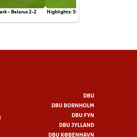
rk - Belarus 2-2
Highlights: Skotland - Danmark 4-2
J
E
DBU
DBU BORNHOLM
DBU FYN
)
DBU JYLLAND
DBU KØBENHAVN