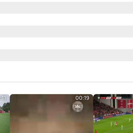
:11
00:19