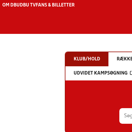
OM DBU
DBU TV
FANS & BILLETTER
KLUB/HOLD
RÆKK
UDVIDET KAMPSØGNING