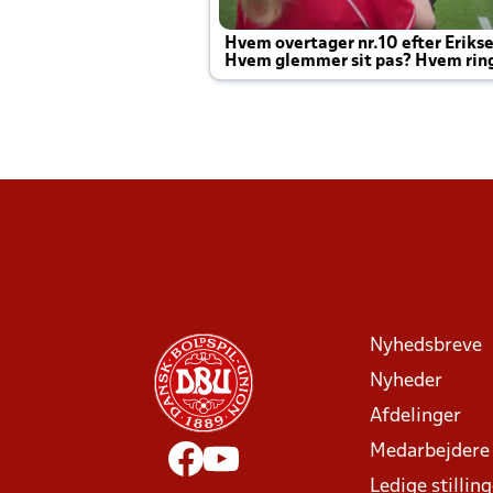
Hvem overtager nr.10 efter Eriks
Hvem glemmer sit pas? Hvem rin
Joachim altid til efter kampe?
Nyhedsbreve
Nyheder
Afdelinger
Medarbejdere
Ledige stillin