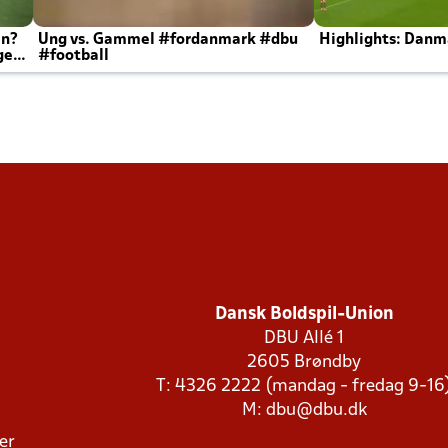
en?
Ung vs. Gammel #fordanmark #dbu
Highlights: Danma
ger
#football
Dansk Boldspil-Union
DBU Allé 1
2605 Brøndby
T: 4326 2222 (mandag - fredag 9-16
M:
dbu@dbu.dk
ger