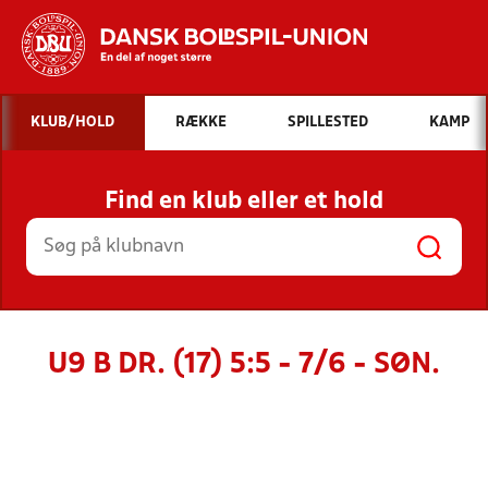
Hvad vil du søge efter?
KLUB/HOLD
RÆKKE
SPILLESTED
KAMP
INDHOLD OG NYHEDER
Find en klub eller et hold
STILLINGER, RESULTATER, KLUBBER OG
HOLD
U9 B DR. (17) 5:5 - 7/6 - SØN.