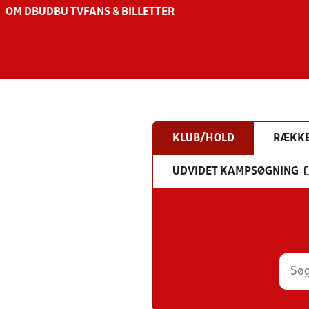
OM DBU
DBU TV
FANS & BILLETTER
KLUB/HOLD
RÆKK
UDVIDET KAMPSØGNING