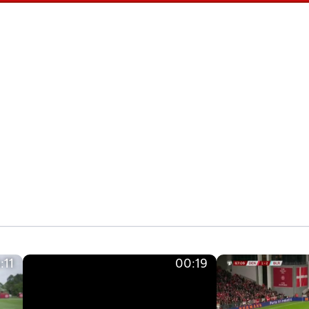
:11
00:19