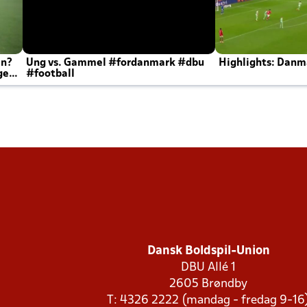
en?
Ung vs. Gammel #fordanmark #dbu
Highlights: Danma
ger
#football
Dansk Boldspil-Union
DBU Allé 1
2605 Brøndby
T: 4326 2222 (mandag - fredag 9-16