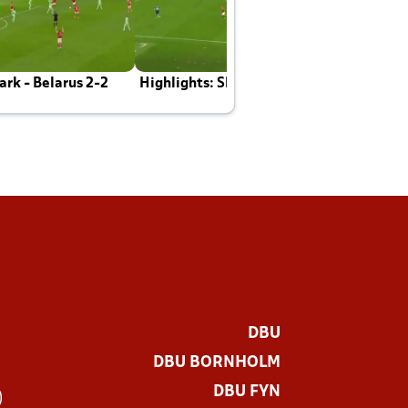
rk - Belarus 2-2
Highlights: Skotland - Danmark 4-2
J
E
DBU
DBU BORNHOLM
DBU FYN
)