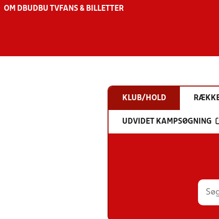
OM DBU
DBU TV
FANS & BILLETTER
KLUB/HOLD
RÆKK
UDVIDET KAMPSØGNING