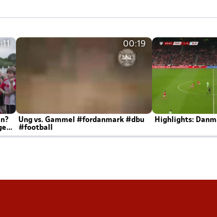
:11
00:19
en?
Ung vs. Gammel #fordanmark #dbu
Highlights: Danma
ger
#football