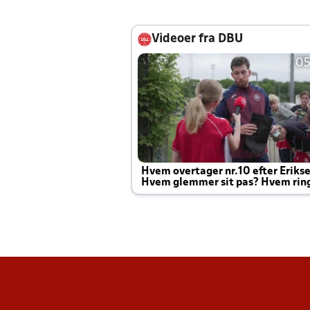
Videoer fra DBU
05
Hvem overtager nr.10 efter Eriks
Hvem glemmer sit pas? Hvem rin
Joachim altid til efter kampe?