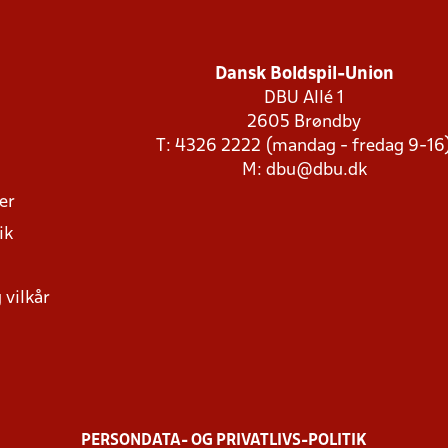
Dansk Boldspil-Union
DBU Allé 1
2605 Brøndby
T: 4326 2222 (mandag - fredag 9-16
M:
dbu@dbu.dk
ger
ik
 vilkår
PERSONDATA- OG PRIVATLIVS-POLITIK