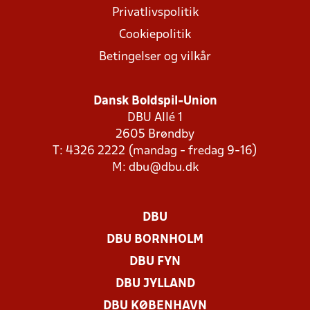
Privatlivspolitik
Cookiepolitik
Betingelser og vilkår
Dansk Boldspil-Union
DBU Allé 1
2605 Brøndby
T: 4326 2222 (mandag - fredag 9-16)
M:
dbu@dbu.dk
DBU
DBU BORNHOLM
DBU FYN
DBU JYLLAND
DBU KØBENHAVN