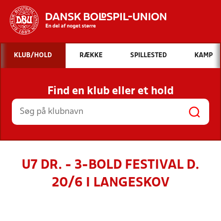
Hvad vil du søge efter?
KLUB/HOLD
RÆKKE
SPILLESTED
KAMP
INDHOLD OG NYHEDER
Find en klub eller et hold
STILLINGER, RESULTATER, KLUBBER OG
HOLD
U7 DR. - 3-BOLD FESTIVAL D.
20/6 I LANGESKOV