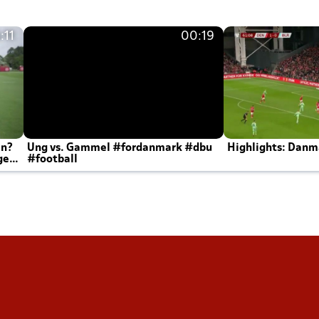
:11
00:19
en?
Ung vs. Gammel #fordanmark #dbu
Highlights: Danma
ger
#football