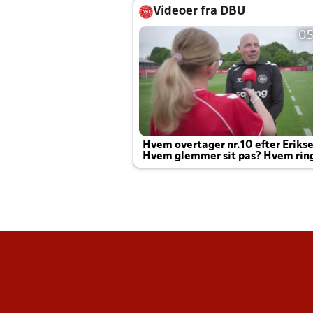
Videoer fra DBU
05
Hvem overtager nr.10 efter Eriks
Hvem glemmer sit pas? Hvem rin
Joachim altid til efter kampe?