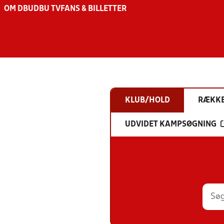
OM DBU
DBU TV
FANS & BILLETTER
KLUB/HOLD
RÆKK
UDVIDET KAMPSØGNING