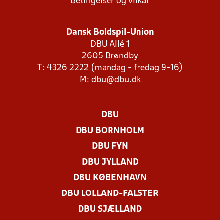
Betingelser og vilkår
Dansk Boldspil-Union
DBU Allé 1
2605 Brøndby
T: 4326 2222 (mandag - fredag 9-16)
M:
dbu@dbu.dk
DBU
DBU BORNHOLM
DBU FYN
DBU JYLLAND
DBU KØBENHAVN
DBU LOLLAND-FALSTER
DBU SJÆLLAND