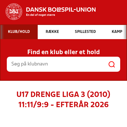
Hvad vil du søge efter?
KLUB/HOLD
RÆKKE
SPILLESTED
KAMP
INDHOLD OG NYHEDER
Find en klub eller et hold
STILLINGER, RESULTATER, KLUBBER OG
HOLD
U17 DRENGE LIGA 3 (2010)
11:11/9:9 - EFTERÅR 2026