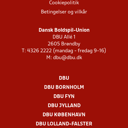
Cookiepolitik
Betingelser og vilkår
Dansk Boldspil-Union
DBU Allé 1
2605 Brøndby
T: 4326 2222 (mandag - fredag 9-16)
M:
dbu@dbu.dk
DBU
DBU BORNHOLM
DBU FYN
DBU JYLLAND
DBU KØBENHAVN
DBU LOLLAND-FALSTER