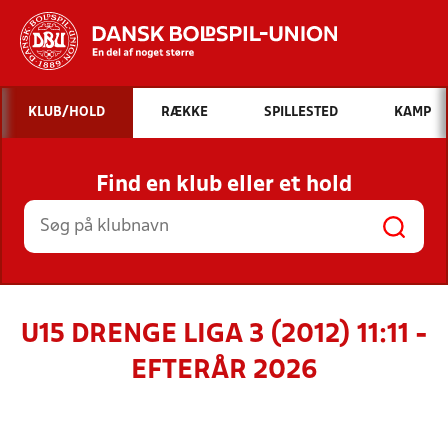
Hvad vil du søge efter?
KLUB/HOLD
RÆKKE
SPILLESTED
KAMP
INDHOLD OG NYHEDER
Find en klub eller et hold
STILLINGER, RESULTATER, KLUBBER OG
HOLD
U15 DRENGE LIGA 3 (2012) 11:11 -
EFTERÅR 2026