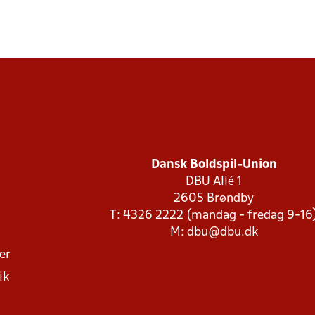
Dansk Boldspil-Union
DBU Allé 1
2605 Brøndby
T: 4326 2222 (mandag - fredag 9-16
M:
dbu@dbu.dk
ger
ik