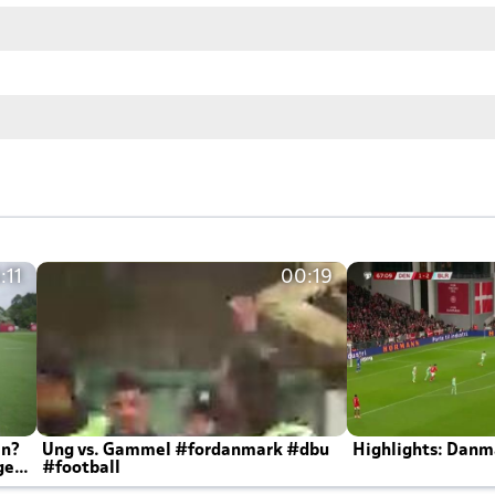
:11
00:19
en?
Ung vs. Gammel #fordanmark #dbu
Highlights: Danma
ger
#football