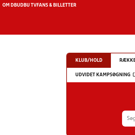
OM DBU
DBU TV
FANS & BILLETTER
KLUB/HOLD
RÆKK
UDVIDET KAMPSØGNING