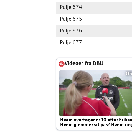
Pulje 674
Pulje 675
Pulje 676
Pulje 677
Videoer fra DBU
05
Hvem overtager nr.10 efter Eriks
Hvem glemmer sit pas? Hvem rin
Joachim altid til efter kampe?