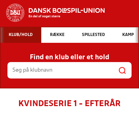
Hvad vil du søge efter?
KLUB/HOLD
RÆKKE
SPILLESTED
KAMP
INDHOLD OG NYHEDER
Find en klub eller et hold
STILLINGER, RESULTATER, KLUBBER OG
HOLD
KVINDESERIE 1 - EFTERÅR