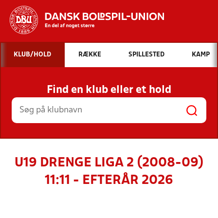
Hvad vil du søge efter?
KLUB/HOLD
RÆKKE
SPILLESTED
KAMP
INDHOLD OG NYHEDER
Find en klub eller et hold
STILLINGER, RESULTATER, KLUBBER OG
HOLD
U19 DRENGE LIGA 2 (2008-09)
11:11 - EFTERÅR 2026