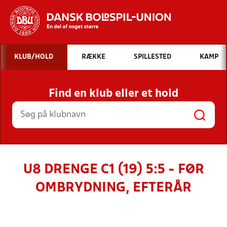
Hvad vil du søge efter?
KLUB/HOLD
RÆKKE
SPILLESTED
KAMP
INDHOLD OG NYHEDER
Find en klub eller et hold
STILLINGER, RESULTATER, KLUBBER OG
HOLD
U8 DRENGE C1 (19) 5:5 - FØR
OMBRYDNING, EFTERÅR