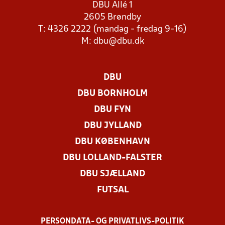
DBU Allé 1
2605 Brøndby
T: 4326 2222 (mandag - fredag 9-16)
M:
dbu@dbu.dk
DBU
DBU BORNHOLM
DBU FYN
DBU JYLLAND
DBU KØBENHAVN
DBU LOLLAND-FALSTER
DBU SJÆLLAND
FUTSAL
PERSONDATA- OG PRIVATLIVS-POLITIK