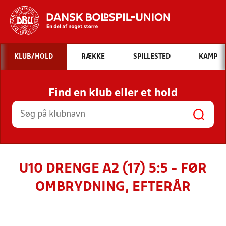
Hvad vil du søge efter?
KLUB/HOLD
RÆKKE
SPILLESTED
KAMP
INDHOLD OG NYHEDER
Find en klub eller et hold
STILLINGER, RESULTATER, KLUBBER OG
HOLD
U10 DRENGE A2 (17) 5:5 - FØR
OMBRYDNING, EFTERÅR