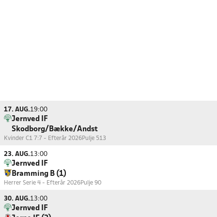
17. AUG.
19:00
Jernved IF
Skodborg/Bække/Andst
Kvinder C1 7:7 - Efterår 2026
Pulje 513
23. AUG.
13:00
Jernved IF
Bramming B (1)
Herrer Serie 4 - Efterår 2026
Pulje 90
30. AUG.
13:00
Jernved IF