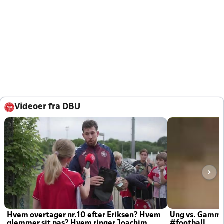
Videoer fra DBU
Hvem overtager nr.10 efter Eriksen? Hvem
Ung vs. Gamm
glemmer sit pas? Hvem ringer Joachim
#football