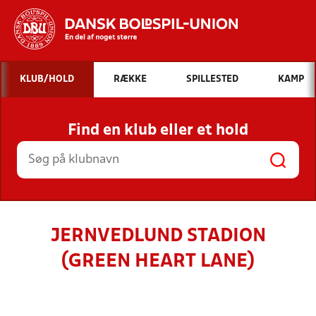
Hvad vil du søge efter?
KLUB/HOLD
RÆKKE
SPILLESTED
KAMP
INDHOLD OG NYHEDER
Find en klub eller et hold
STILLINGER, RESULTATER, KLUBBER OG
HOLD
JERNVEDLUND STADION
(GREEN HEART LANE)