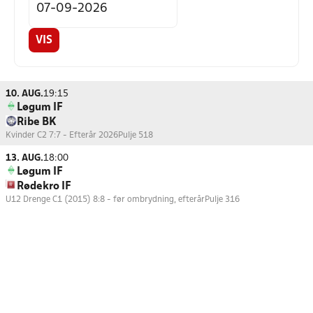
VIS
10. AUG.
19:15
Løgum IF
Ribe BK
Kvinder C2 7:7 - Efterår 2026
Pulje 518
13. AUG.
18:00
Løgum IF
Rødekro IF
U12 Drenge C1 (2015) 8:8 - før ombrydning, efterår
Pulje 316