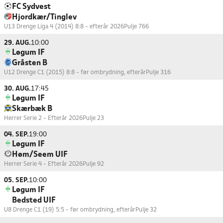
FC Sydvest
Hjordkær/Tinglev
U13 Drenge Liga 4 (2014) 8:8 - efterår 2026
Pulje 766
29. AUG.
10:00
Løgum IF
Gråsten B
U12 Drenge C1 (2015) 8:8 - før ombrydning, efterår
Pulje 316
30. AUG.
17:45
Løgum IF
Skærbæk B
Herrer Serie 2 - Efterår 2026
Pulje 23
04. SEP.
19:00
Løgum IF
Høm/Seem UIF
Herrer Serie 4 - Efterår 2026
Pulje 92
05. SEP.
10:00
Løgum IF
Bedsted UIF
U8 Drenge C1 (19) 5:5 - før ombrydning, efterår
Pulje 32