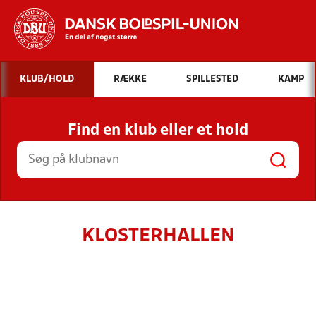
Hvad vil du søge efter?
KLUB/HOLD
RÆKKE
SPILLESTED
KAMP
INDHOLD OG NYHEDER
Find en klub eller et hold
STILLINGER, RESULTATER, KLUBBER OG
HOLD
KLOSTERHALLEN