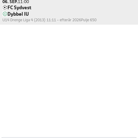
06. SEP.
11:00
FC Sydvest
Dybbøl IU
U14 Drenge Liga 4 (2013) 11:11 - efterår 2026
Pulje 650