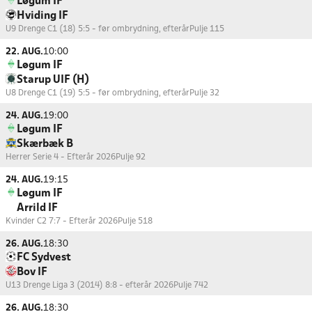
Løgum IF
Hviding IF
U9 Drenge C1 (18) 5:5 - før ombrydning, efterår
Pulje 115
22. AUG.
10:00
Løgum IF
Starup UIF (H)
U8 Drenge C1 (19) 5:5 - før ombrydning, efterår
Pulje 32
24. AUG.
19:00
Løgum IF
Skærbæk B
Herrer Serie 4 - Efterår 2026
Pulje 92
24. AUG.
19:15
Løgum IF
Arrild IF
Kvinder C2 7:7 - Efterår 2026
Pulje 518
26. AUG.
18:30
FC Sydvest
Bov IF
U13 Drenge Liga 3 (2014) 8:8 - efterår 2026
Pulje 742
26. AUG.
18:30