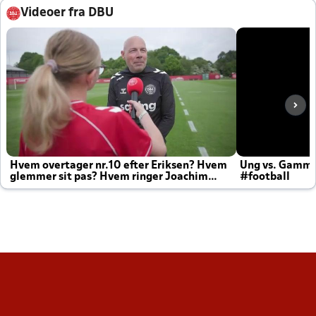
Videoer fra DBU
Hvem overtager nr.10 efter Eriksen? Hvem
Ung vs. Gamm
glemmer sit pas? Hvem ringer Joachim
#football
altid til efter kampe?