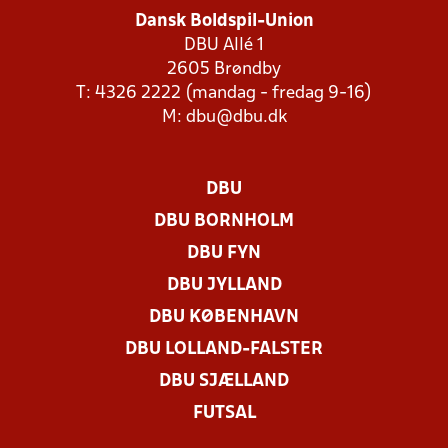
Dansk Boldspil-Union
DBU Allé 1
2605 Brøndby
T: 4326 2222 (mandag - fredag 9-16)
M:
dbu@dbu.dk
DBU
DBU BORNHOLM
DBU FYN
DBU JYLLAND
DBU KØBENHAVN
DBU LOLLAND-FALSTER
DBU SJÆLLAND
FUTSAL