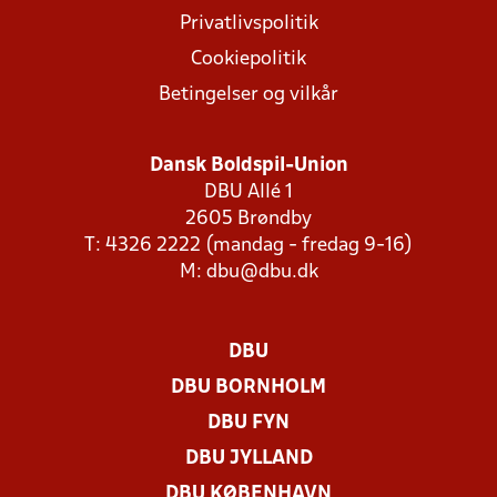
Privatlivspolitik
Cookiepolitik
Betingelser og vilkår
Dansk Boldspil-Union
DBU Allé 1
2605 Brøndby
T: 4326 2222 (mandag - fredag 9-16)
M:
dbu@dbu.dk
DBU
DBU BORNHOLM
DBU FYN
DBU JYLLAND
DBU KØBENHAVN