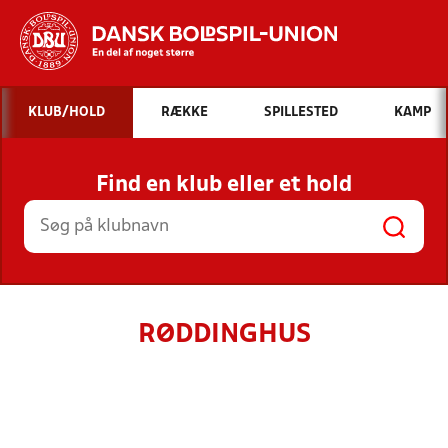
Hvad vil du søge efter?
KLUB/HOLD
RÆKKE
SPILLESTED
KAMP
INDHOLD OG NYHEDER
Find en klub eller et hold
STILLINGER, RESULTATER, KLUBBER OG
HOLD
RØDDINGHUS