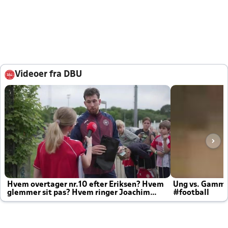
Videoer fra DBU
Hvem overtager nr.10 efter Eriksen? Hvem
Ung vs. Gamm
glemmer sit pas? Hvem ringer Joachim
#football
altid til efter kampe?