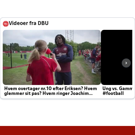
Videoer fra DBU
Hvem overtager nr.10 efter Eriksen? Hvem
Ung vs. Gamm
glemmer sit pas? Hvem ringer Joachim
#football
altid til efter kampe?