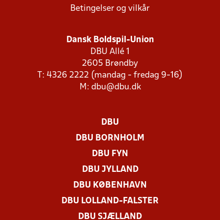
Betingelser og vilkår
Dansk Boldspil-Union
DBU Allé 1
2605 Brøndby
T: 4326 2222 (mandag - fredag 9-16)
M:
dbu@dbu.dk
DBU
DBU BORNHOLM
DBU FYN
DBU JYLLAND
DBU KØBENHAVN
DBU LOLLAND-FALSTER
DBU SJÆLLAND