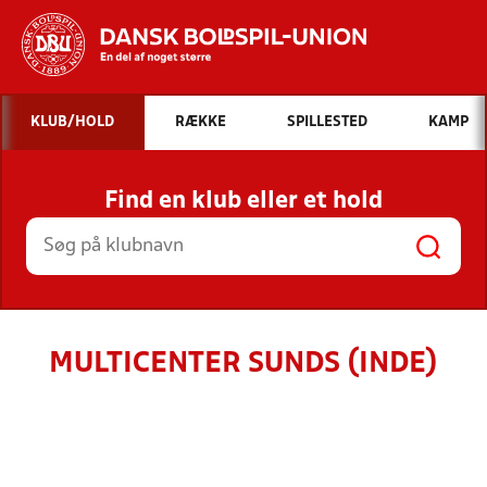
Hvad vil du søge efter?
KLUB/HOLD
RÆKKE
SPILLESTED
KAMP
INDHOLD OG NYHEDER
Find en klub eller et hold
STILLINGER, RESULTATER, KLUBBER OG
HOLD
MULTICENTER SUNDS (INDE)