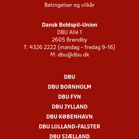
Betingelser og vilkår
Dansk Boldspil-Union
DBU Allé 1
2605 Brøndby
T: 4326 2222 (mandag - fredag 9-16)
M:
dbu@dbu.dk
DBU
DBU BORNHOLM
DBU FYN
DBU JYLLAND
DBU KØBENHAVN
DBU LOLLAND-FALSTER
DBU SJÆLLAND