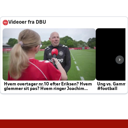
Videoer fra DBU
Hvem overtager nr.10 efter Eriksen? Hvem
Ung vs. Gamm
glemmer sit pas? Hvem ringer Joachim
#football
altid til efter kampe?