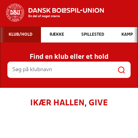
Hvad vil du søge efter?
KLUB/HOLD
RÆKKE
SPILLESTED
KAMP
INDHOLD OG NYHEDER
Find en klub eller et hold
STILLINGER, RESULTATER, KLUBBER OG
HOLD
IKÆR HALLEN, GIVE