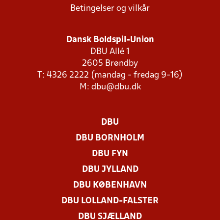
Betingelser og vilkår
Dansk Boldspil-Union
DBU Allé 1
2605 Brøndby
T: 4326 2222 (mandag - fredag 9-16)
M:
dbu@dbu.dk
DBU
DBU BORNHOLM
DBU FYN
DBU JYLLAND
DBU KØBENHAVN
DBU LOLLAND-FALSTER
DBU SJÆLLAND