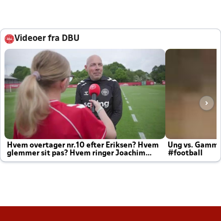
Videoer fra DBU
Hvem overtager nr.10 efter Eriksen? Hvem
Ung vs. Gamm
glemmer sit pas? Hvem ringer Joachim
#football
altid til efter kampe?