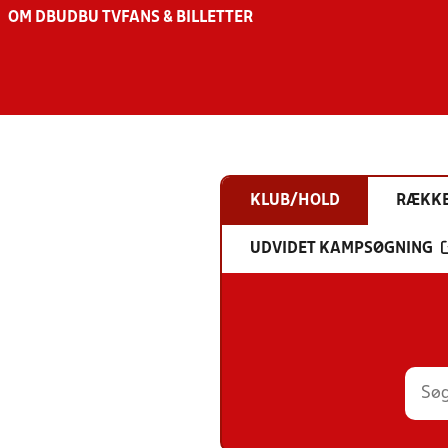
OM DBU
DBU TV
FANS & BILLETTER
KLUB/HOLD
RÆKK
UDVIDET KAMPSØGNING