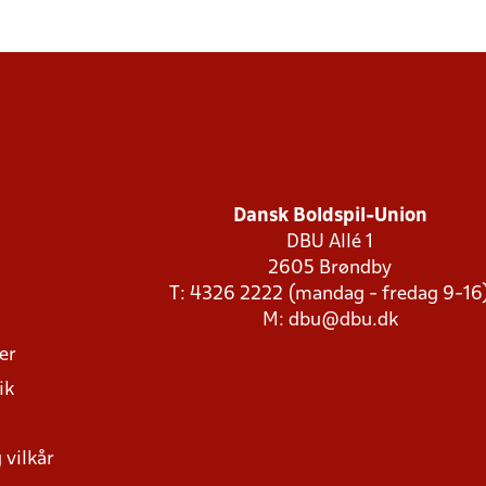
Dansk Boldspil-Union
DBU Allé 1
2605 Brøndby
T: 4326 2222 (mandag - fredag 9-16
M:
dbu@dbu.dk
ger
ik
 vilkår