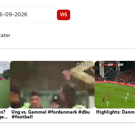
VIS
tater
:11
00:19
en?
Ung vs. Gammel #fordanmark #dbu
Highlights: Danma
ger
#football