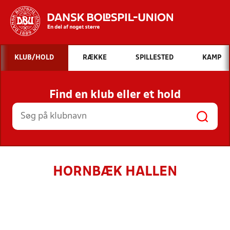
Hvad vil du søge efter?
KLUB/HOLD
RÆKKE
SPILLESTED
KAMP
INDHOLD OG NYHEDER
Find en klub eller et hold
STILLINGER, RESULTATER, KLUBBER OG
HOLD
HORNBÆK HALLEN