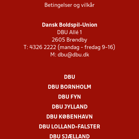
Betingelser og vilkår
Dansk Boldspil-Union
DBU Allé 1
2605 Brøndby
T: 4326 2222 (mandag - fredag 9-16)
M:
dbu@dbu.dk
DBU
DBU BORNHOLM
DBU FYN
DBU JYLLAND
DBU KØBENHAVN
DBU LOLLAND-FALSTER
DBU SJÆLLAND