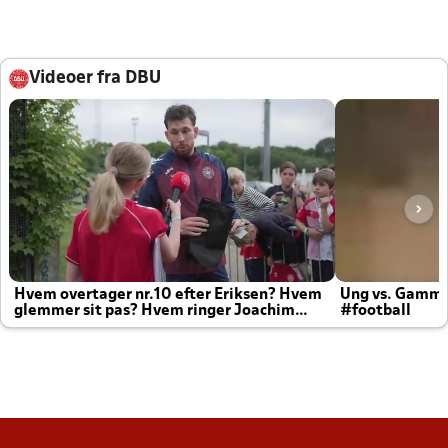
Videoer fra DBU
Hvem overtager nr.10 efter Eriksen? Hvem
Ung vs. Gamm
glemmer sit pas? Hvem ringer Joachim
#football
altid til efter kampe?