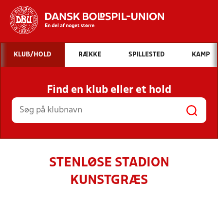
Hvad vil du søge efter?
KLUB/HOLD
RÆKKE
SPILLESTED
KAMP
INDHOLD OG NYHEDER
Find en klub eller et hold
STILLINGER, RESULTATER, KLUBBER OG
HOLD
STENLØSE STADION
KUNSTGRÆS