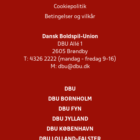
Cookiepolitik
Betingelser og vilkår
Dansk Boldspil-Union
DBU Allé 1
2605 Brøndby
T: 4326 2222 (mandag - fredag 9-16)
M:
dbu@dbu.dk
DBU
DBU BORNHOLM
DBU FYN
DBU JYLLAND
DBU KØBENHAVN
DBU LOLLAND-FALSTER