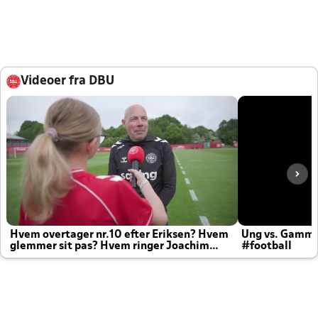
Videoer fra DBU
Hvem overtager nr.10 efter Eriksen? Hvem
Ung vs. Gamm
glemmer sit pas? Hvem ringer Joachim
#football
altid til efter kampe?