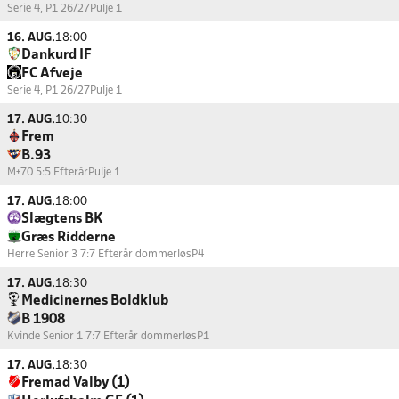
Serie 4, P1 26/27
Pulje 1
16. AUG.
18:00
Dankurd IF
FC Afveje
Serie 4, P1 26/27
Pulje 1
17. AUG.
10:30
Frem
B.93
M+70 5:5 Efterår
Pulje 1
17. AUG.
18:00
Slægtens BK
Græs Ridderne
Herre Senior 3 7:7 Efterår dommerløs
P4
17. AUG.
18:30
Medicinernes Boldklub
B 1908
Kvinde Senior 1 7:7 Efterår dommerløs
P1
17. AUG.
18:30
Fremad Valby (1)