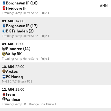
Borghaven IF (16)
ANN
Hvidovre IF
Træningskamp Herre Serie 4
Pulje 1
09. AUG.
14:00
Borghaven IF (17)
BK Friheden (2)
Træningskamp Herre Serie 4
Pulje 1
09. AUG.
15:00
Pioneren (11)
Valby BK
Træningskamp Herre Serie 4
Pulje 1
10. AUG.
22:00
Arctos
FC Nanoq
M+32 2 7:7 Efterår
P2B
12. AUG.
18:00
Frem
Vanløse
Træningskamp U15 Drenge Liga 1
Pulje 1