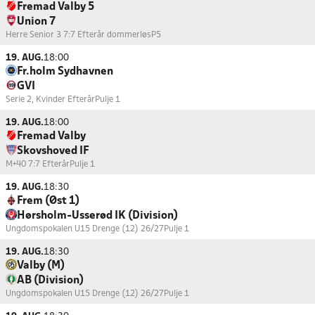
Fremad Valby 5
Union 7
Herre Senior 3 7:7 Efterår dommerløs
P5
19. AUG.
18:00
Fr.holm Sydhavnen
GVI
Serie 2, Kvinder Efterår
Pulje 1
19. AUG.
18:00
Fremad Valby
Skovshoved IF
M+40 7:7 Efterår
Pulje 1
19. AUG.
18:30
Frem (Øst 1)
Hørsholm-Usserød IK (Division)
Ungdomspokalen U15 Drenge (12) 26/27
Pulje 1
19. AUG.
18:30
Valby (M)
AB (Division)
Ungdomspokalen U15 Drenge (12) 26/27
Pulje 1