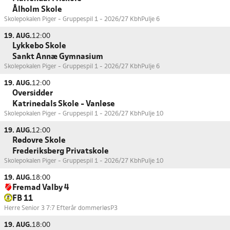
Ålholm Skole
Skolepokalen Piger - Gruppespil 1 - 2026/27 Kbh
Pulje 6
19. AUG.
12:00
Lykkebo Skole
Sankt Annæ Gymnasium
Skolepokalen Piger - Gruppespil 1 - 2026/27 Kbh
Pulje 6
19. AUG.
12:00
Oversidder
Katrinedals Skole - Vanløse
Skolepokalen Piger - Gruppespil 1 - 2026/27 Kbh
Pulje 10
19. AUG.
12:00
Rødovre Skole
Frederiksberg Privatskole
Skolepokalen Piger - Gruppespil 1 - 2026/27 Kbh
Pulje 10
19. AUG.
18:00
Fremad Valby 4
FB 11
Herre Senior 3 7:7 Efterår dommerløs
P3
19. AUG.
18:00