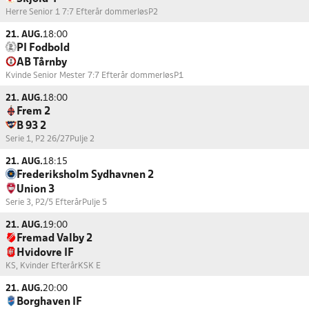
Herre Senior 1 7:7 Efterår dommerløs
P2
21. AUG.
18:00
PI Fodbold
AB Tårnby
Kvinde Senior Mester 7:7 Efterår dommerløs
P1
21. AUG.
18:00
Frem 2
B 93 2
Serie 1, P2 26/27
Pulje 2
21. AUG.
18:15
Frederiksholm Sydhavnen 2
Union 3
Serie 3, P2/5 Efterår
Pulje 5
21. AUG.
19:00
Fremad Valby 2
Hvidovre IF
KS, Kvinder Efterår
KSK E
21. AUG.
20:00
Borghaven IF