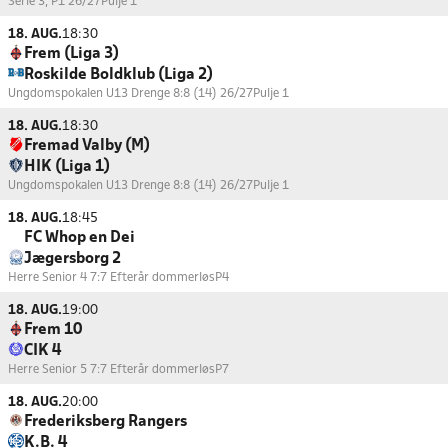
Serie 3, P1 26/27
Pulje 1
18. AUG.
18:30
Frem (Liga 3)
Roskilde Boldklub (Liga 2)
Ungdomspokalen U13 Drenge 8:8 (14) 26/27
Pulje 1
18. AUG.
18:30
Fremad Valby (M)
HIK (Liga 1)
Ungdomspokalen U13 Drenge 8:8 (14) 26/27
Pulje 1
18. AUG.
18:45
FC Whop en Dei
Jægersborg 2
Herre Senior 4 7:7 Efterår dommerløs
P4
18. AUG.
19:00
Frem 10
CIK 4
Herre Senior 5 7:7 Efterår dommerløs
P7
18. AUG.
20:00
Frederiksberg Rangers
K.B. 4