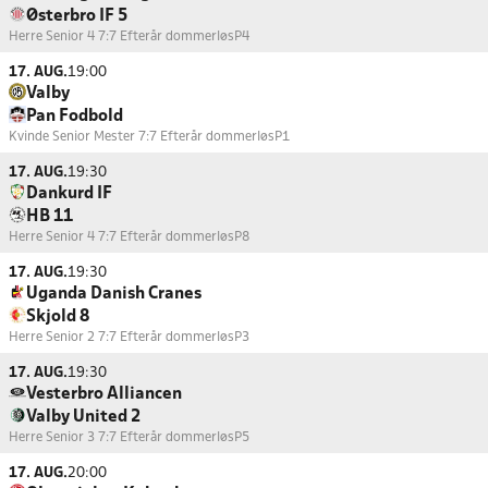
Østerbro IF 5
Herre Senior 4 7:7 Efterår dommerløs
P4
17. AUG.
19:00
Valby
Pan Fodbold
Kvinde Senior Mester 7:7 Efterår dommerløs
P1
17. AUG.
19:30
Dankurd IF
HB 11
Herre Senior 4 7:7 Efterår dommerløs
P8
17. AUG.
19:30
Uganda Danish Cranes
Skjold 8
Herre Senior 2 7:7 Efterår dommerløs
P3
17. AUG.
19:30
Vesterbro Alliancen
Valby United 2
Herre Senior 3 7:7 Efterår dommerløs
P5
17. AUG.
20:00