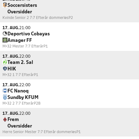
Soccersisters
Oversidder
Kvinde Senior 2 7:7 Efterår dommerløs
P2
17. AUG.
21:00
Deportivo Cobayas
Amager FF
M+32 Mester 7:7 Efterår
P1
17. AUG.
22:00
Team 2. Sal
HIK
M+32 1 7:7 Efterår
P1
17. AUG.
22:00
FC Nanoq
Sundby KFUM
M+32 2 7:7 Efterår
P2B
17. AUG.
22:00
Frem
Oversidder
Herre Senior Mester 7:7 Efterår dommerløs
P1