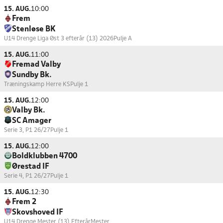
15. AUG.
10:00
Frem
Stenløse BK
U14 Drenge Liga Øst 3 efterår (13) 2026
Pulje A
15. AUG.
11:00
Fremad Valby
Sundby Bk.
Træningskamp Herre KS
Pulje 1
15. AUG.
12:00
Valby Bk.
SC Amager
Serie 3, P1 26/27
Pulje 1
15. AUG.
12:00
Boldklubben 4700
Ørestad IF
Serie 4, P1 26/27
Pulje 1
15. AUG.
12:30
Frem 2
Skovshoved IF
U14 Drenge Mester (13) Efterår
Mester