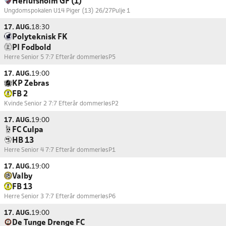
Herlufsholm GF (1)
Ungdomspokalen U14 Piger (13) 26/27
Pulje 1
17. AUG.
18:30
Polyteknisk FK
PI Fodbold
Herre Senior 5 7:7 Efterår dommerløs
P5
17. AUG.
19:00
KP Zebras
FB 2
Kvinde Senior 2 7:7 Efterår dommerløs
P2
17. AUG.
19:00
FC Culpa
HB 13
Herre Senior 4 7:7 Efterår dommerløs
P1
17. AUG.
19:00
Valby
FB 13
Herre Senior 3 7:7 Efterår dommerløs
P6
17. AUG.
19:00
De Tunge Drenge FC