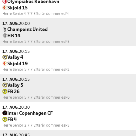
Olympiakos København
Skjold 15
Herre Senior 4 7:7 Efterår dommerløs
P4
17. AUG.
20:00
Champeinz United
HB 14
Herre Senior 5 7:7 Efterår dommerløs
P3
17. AUG.
20:15
Valby 4
Skjold 19
Herre Senior 5 7:7 Efterår dommerløs
P2
17. AUG.
20:15
Valby 5
FB 26
Herre Senior 5 7:7 Efterår dommerløs
P6
17. AUG.
20:30
Inter Copenhagen CF
FB 4
Herre Senior 2 7:7 Efterår dommerløs
P3
17. AUG.
20:45