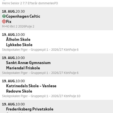
Herre Senior 2 7:7 Efterår dommerløs
P3
18. AUG.
20:30
Copenhagen Celtic
Fix
M+40 Øst 2 2026
Pulje 2
19. AUG.
10:00
Ålholm Skole
Lykkebo Skole
Skolepokalen Piger - Gruppespil 1 - 2026/27 Kbh
Pulje 6
19. AUG.
10:00
Sankt Annæ Gymnasium
Mariendal Friskole
Skolepokalen Piger - Gruppespil 1 - 2026/27 Kbh
Pulje 6
19. AUG.
10:00
Katrinedals Skole - Vanløse
Rødovre Skole
Skolepokalen Piger - Gruppespil 1 - 2026/27 Kbh
Pulje 10
19. AUG.
10:00
Frederiksberg Privatskole