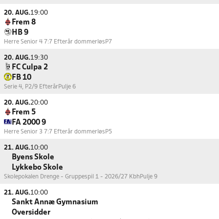
20. AUG.
19:00
Frem 8
HB 9
Herre Senior 4 7:7 Efterår dommerløs
P7
20. AUG.
19:30
FC Culpa 2
FB 10
Serie 4, P2/9 Efterår
Pulje 6
20. AUG.
20:00
Frem 5
FA 2000 9
Herre Senior 3 7:7 Efterår dommerløs
P5
21. AUG.
10:00
Byens Skole
Lykkebo Skole
Skolepokalen Drenge - Gruppespil 1 - 2026/27 Kbh
Pulje 9
21. AUG.
10:00
Sankt Annæ Gymnasium
Oversidder