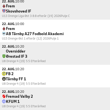
22. AUG.
10:00
Frem
Skovshoved IF
U13 Drenge Liga Øst 3 8:8 efterår (14) 2026
Pulje C
22. AUG.
10:00
Frem
AB Tårnby A27 Fodbold Akademi
U15 Drenge Øst 1 efterår (12) 2026
Pulje 1
22. AUG.
10:20
Oversidder
Ørestad IF 3
U8 Drenge 4 (19) 5:5 Efterår
Rød
22. AUG.
10:20
FB 2
Tårnby FF 1
U8 Drenge 4 (19) 5:5 Efterår
Rød
22. AUG.
10:20
Fremad Valby 2
KFUM 1
U8 Drenge 4 (19) 5:5 Efterår
Rød