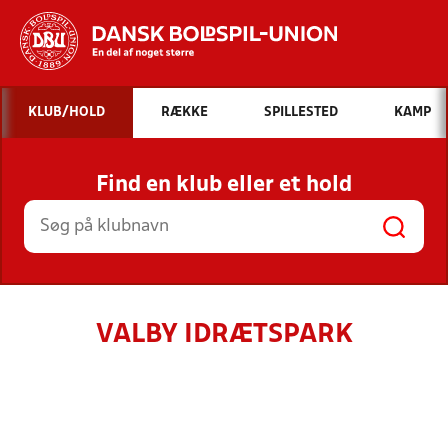
Hvad vil du søge efter?
KLUB/HOLD
RÆKKE
SPILLESTED
KAMP
INDHOLD OG NYHEDER
Find en klub eller et hold
STILLINGER, RESULTATER, KLUBBER OG
HOLD
VALBY IDRÆTSPARK