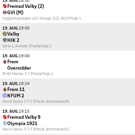
19. AUG.
18:30
Fremad Valby (2)
GVI (M)
Ungdomspokalen U15 Drenge (12) 26/27
Pulje 1
19. AUG.
19:00
Valby
HIK 2
Serie 1, Kvinder Efterår
Pulje 1
19. AUG.
19:00
Frem
Oversidder
M+45 Mester 7:7 Efterår
Pulje 1
19. AUG.
19:14
Frem 11
KFUM 2
Herre Senior 5 7:7 Efterår dommerløs
P5
19. AUG.
19:15
Fremad Valby 9
Olympia 1921
Herre Senior 5 7:7 Efterår dommerløs
P2