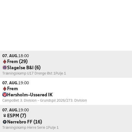
07. AUG.
18:00
Frem (29)
Slagelse B&I (6)
Træningskamp U17 Drenge Øst 1
Pulje 1
07. AUG.
19:00
Frem
Hørsholm-Usserød IK
CampoBet 3. Division - Grundspil 2026/27
3. Division
07. AUG.
19:00
ESPM (7)
Nørrebro FF (16)
Træningskamp Herre Serie 1
Pulje 1