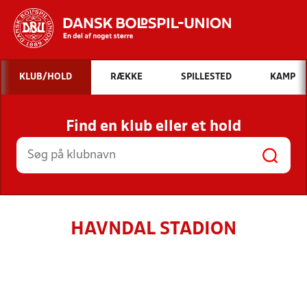
Hvad vil du søge efter?
KLUB/HOLD
RÆKKE
SPILLESTED
KAMP
INDHOLD OG NYHEDER
Find en klub eller et hold
STILLINGER, RESULTATER, KLUBBER OG
HOLD
HAVNDAL STADION