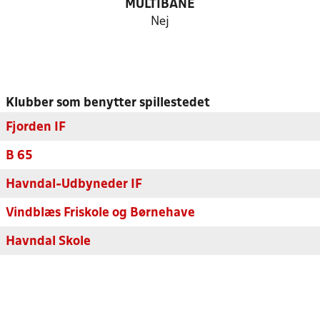
MULTIBANE
Nej
Klubber som benytter spillestedet
Fjorden IF
B 65
Havndal-Udbyneder IF
Vindblæs Friskole og Børnehave
Havndal Skole