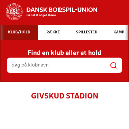
Hvad vil du søge efter?
KLUB/HOLD
RÆKKE
SPILLESTED
KAMP
INDHOLD OG NYHEDER
Find en klub eller et hold
STILLINGER, RESULTATER, KLUBBER OG
HOLD
GIVSKUD STADION