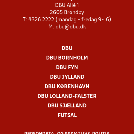
DBU Allé 1
2605 Brøndby
T: 4326 2222 (mandag - fredag 9-16)
M:
dbu@dbu.dk
DBU
DBU BORNHOLM
DBU FYN
DBU JYLLAND
DBU KØBENHAVN
DBU LOLLAND-FALSTER
DBU SJÆLLAND
FUTSAL