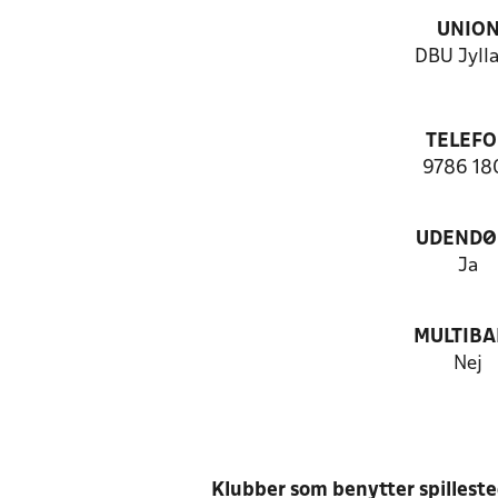
UNIO
DBU Jyll
TELEF
9786 18
UDENDØ
Ja
MULTIB
Nej
Klubber som benytter spillest