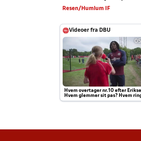
Resen/Humlum IF
Videoer fra DBU
05
Hvem overtager nr.10 efter Eriks
Hvem glemmer sit pas? Hvem rin
Joachim altid til efter kampe?