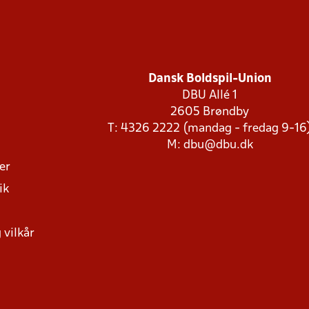
Dansk Boldspil-Union
DBU Allé 1
2605 Brøndby
T: 4326 2222 (mandag - fredag 9-16
M:
dbu@dbu.dk
ger
ik
 vilkår