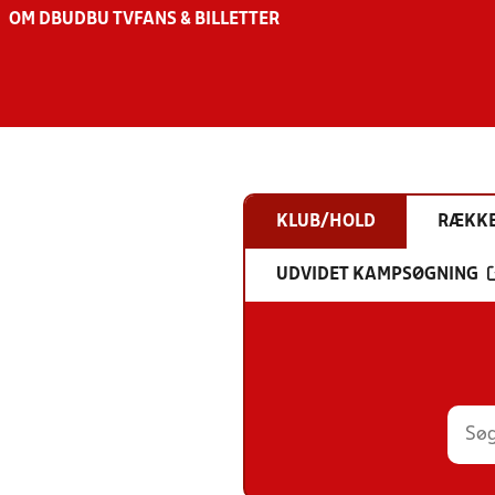
OM DBU
DBU TV
FANS & BILLETTER
KLUB/HOLD
RÆKK
UDVIDET KAMPSØGNING