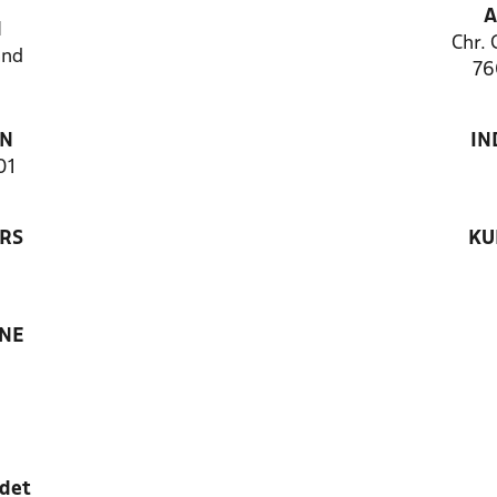
A
N
Chr. 
and
76
ON
IN
01
RS
KU
ANE
edet