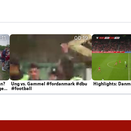
:11
00:19
en?
Ung vs. Gammel #fordanmark #dbu
Highlights: Danma
ger
#football