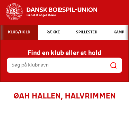
Hvad vil du søge efter?
KLUB/HOLD
RÆKKE
SPILLESTED
KAMP
INDHOLD OG NYHEDER
Find en klub eller et hold
STILLINGER, RESULTATER, KLUBBER OG
HOLD
ØAH HALLEN, HALVRIMMEN