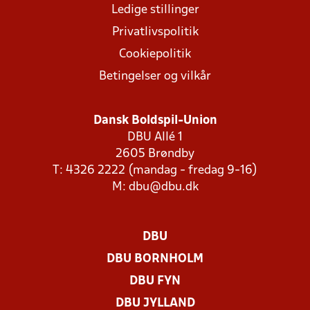
Ledige stillinger
Privatlivspolitik
Cookiepolitik
Betingelser og vilkår
Dansk Boldspil-Union
DBU Allé 1
2605 Brøndby
T: 4326 2222 (mandag - fredag 9-16)
M:
dbu@dbu.dk
DBU
DBU BORNHOLM
DBU FYN
DBU JYLLAND