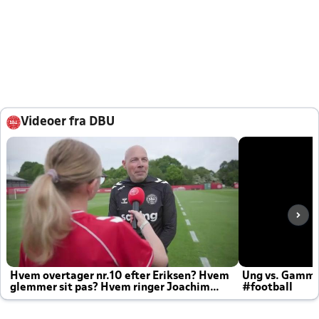
Videoer fra DBU
Hvem overtager nr.10 efter Eriksen? Hvem
Ung vs. Gamm
glemmer sit pas? Hvem ringer Joachim
#football
altid til efter kampe?