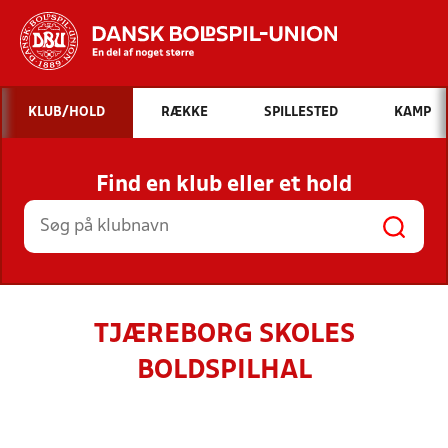
Hvad vil du søge efter?
KLUB/HOLD
RÆKKE
SPILLESTED
KAMP
INDHOLD OG NYHEDER
Find en klub eller et hold
STILLINGER, RESULTATER, KLUBBER OG
HOLD
TJÆREBORG SKOLES
BOLDSPILHAL