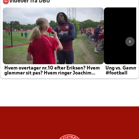
Videoer fra DBU
Hvem overtager nr.10 efter Eriksen? Hvem
Ung vs. Gamm
glemmer sit pas? Hvem ringer Joachim
#football
altid til efter kampe?