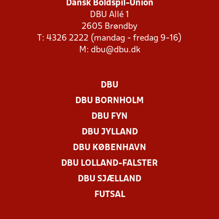
Dansk Boldspil-Union
DBU Allé 1
2605 Brøndby
T: 4326 2222 (mandag - fredag 9-16)
M:
dbu@dbu.dk
DBU
DBU BORNHOLM
DBU FYN
DBU JYLLAND
DBU KØBENHAVN
DBU LOLLAND-FALSTER
DBU SJÆLLAND
FUTSAL