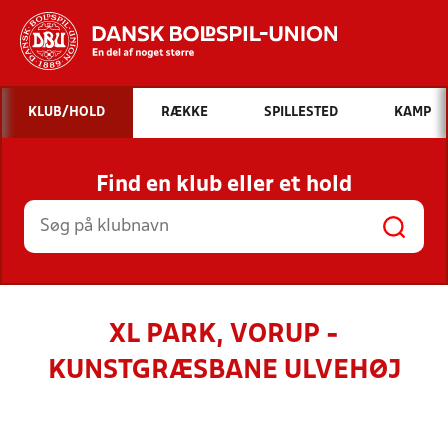
Hvad vil du søge efter?
KLUB/HOLD
RÆKKE
SPILLESTED
KAMP
INDHOLD OG NYHEDER
Find en klub eller et hold
STILLINGER, RESULTATER, KLUBBER OG
HOLD
XL PARK, VORUP -
KUNSTGRÆSBANE ULVEHØJ