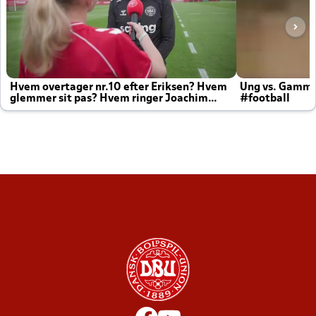
Hvem overtager nr.10 efter Eriksen? Hvem
Ung vs. Gamm
glemmer sit pas? Hvem ringer Joachim
#football
altid til efter kampe?