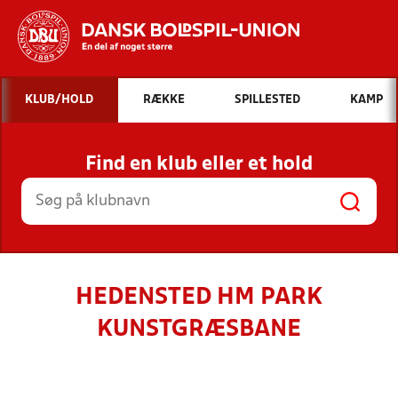
Hvad vil du søge efter?
KLUB/HOLD
RÆKKE
SPILLESTED
KAMP
INDHOLD OG NYHEDER
Find en klub eller et hold
STILLINGER, RESULTATER, KLUBBER OG
HOLD
HEDENSTED HM PARK
KUNSTGRÆSBANE