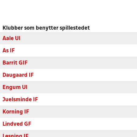
Klubber som benytter spillestedet
Aale UI
As IF
Barrit GIF
Daugaard IF
Engum UI
Juelsminde IF
Korning IF
Lindved GF
Løsning IF