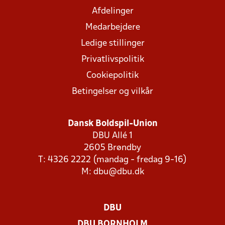
Afdelinger
Medarbejdere
Ledige stillinger
Privatlivspolitik
Cookiepolitik
Betingelser og vilkår
Dansk Boldspil-Union
DBU Allé 1
2605 Brøndby
T: 4326 2222 (mandag - fredag 9-16)
M:
dbu@dbu.dk
DBU
DBU BORNHOLM