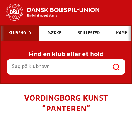
Hvad vil du søge efter?
KLUB/HOLD
RÆKKE
SPILLESTED
KAMP
INDHOLD OG NYHEDER
Find en klub eller et hold
STILLINGER, RESULTATER, KLUBBER OG
HOLD
VORDINGBORG KUNST
"PANTEREN"