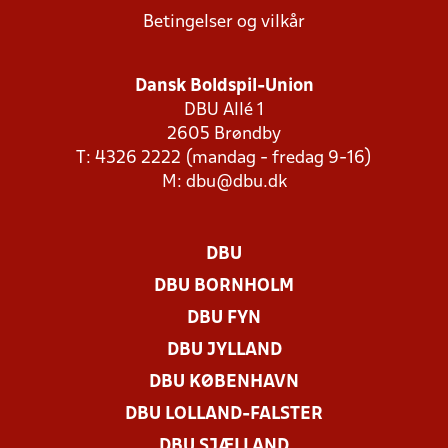
Betingelser og vilkår
Dansk Boldspil-Union
DBU Allé 1
2605 Brøndby
T: 4326 2222 (mandag - fredag 9-16)
M:
dbu@dbu.dk
DBU
DBU BORNHOLM
DBU FYN
DBU JYLLAND
DBU KØBENHAVN
DBU LOLLAND-FALSTER
DBU SJÆLLAND