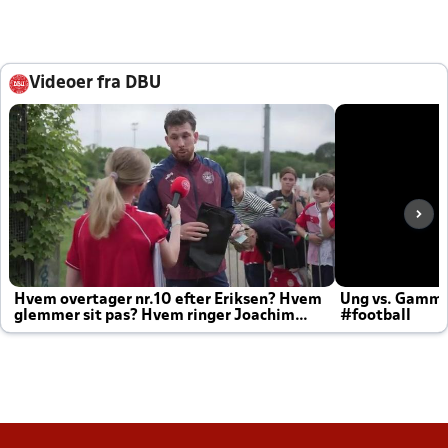
Videoer fra DBU
Hvem overtager nr.10 efter Eriksen? Hvem
Ung vs. Gamm
glemmer sit pas? Hvem ringer Joachim
#football
altid til efter kampe?