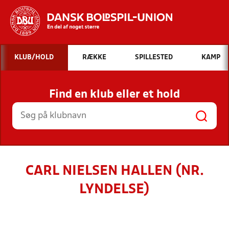
Hvad vil du søge efter?
KLUB/HOLD
RÆKKE
SPILLESTED
KAMP
INDHOLD OG NYHEDER
Find en klub eller et hold
STILLINGER, RESULTATER, KLUBBER OG
HOLD
CARL NIELSEN HALLEN (NR.
LYNDELSE)