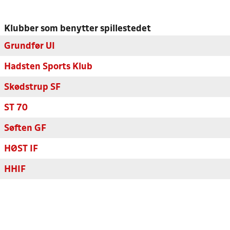
Klubber som benytter spillestedet
Grundfør UI
Hadsten Sports Klub
Skødstrup SF
ST 70
Søften GF
HØST IF
HHIF