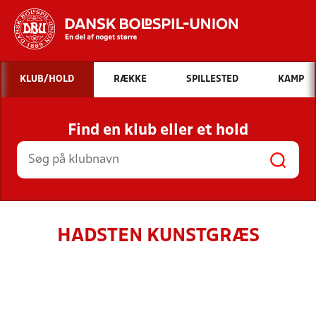
Hvad vil du søge efter?
KLUB/HOLD
RÆKKE
SPILLESTED
KAMP
INDHOLD OG NYHEDER
Find en klub eller et hold
STILLINGER, RESULTATER, KLUBBER OG
HOLD
HADSTEN KUNSTGRÆS