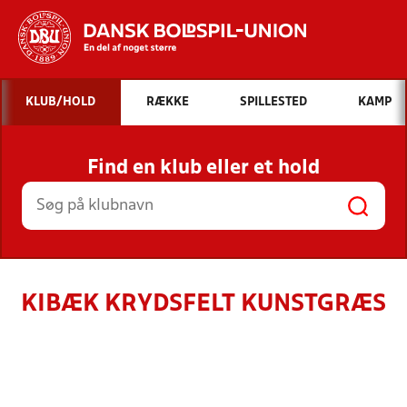
Hvad vil du søge efter?
KLUB/HOLD
RÆKKE
SPILLESTED
KAMP
INDHOLD OG NYHEDER
Find en klub eller et hold
STILLINGER, RESULTATER, KLUBBER OG
HOLD
KIBÆK KRYDSFELT KUNSTGRÆS