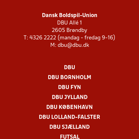
Dansk Boldspil-Union
DBU Allé 1
2605 Brøndby
T: 4326 2222 (mandag - fredag 9-16)
M:
dbu@dbu.dk
DBU
DBU BORNHOLM
DBU FYN
DBU JYLLAND
DBU KØBENHAVN
DBU LOLLAND-FALSTER
DBU SJÆLLAND
FUTSAL