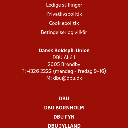
Ledige stillinger
Privatlivspolitik
Cookiepolitik
Betingelser og vilkår
Dansk Boldspil-Union
DBU Allé 1
2605 Brøndby
T: 4326 2222 (mandag - fredag 9-16)
M:
dbu@dbu.dk
DBU
DBU BORNHOLM
DBU FYN
DBU JYLLAND