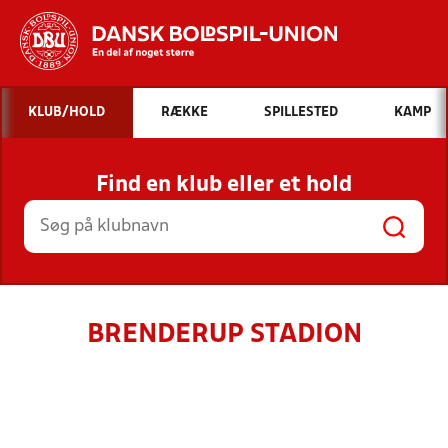
Hvad vil du søge efter?
KLUB/HOLD
RÆKKE
SPILLESTED
KAMP
INDHOLD OG NYHEDER
Find en klub eller et hold
STILLINGER, RESULTATER, KLUBBER OG
HOLD
BRENDERUP STADION